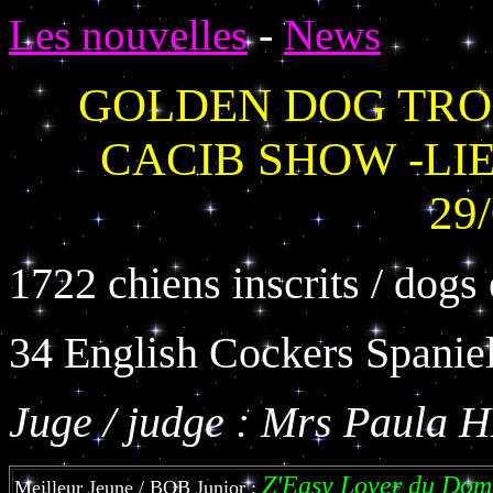
-
Les nouvelles
News
GOLDEN DOG TRO
CACIB SHOW -LIEG
29
1722 chiens inscrits / dogs
34 English Cockers Spaniels
Juge / judge : Mrs Paul
Z'Easy Lover du Dom
Meilleur Jeune / BOB Junior :