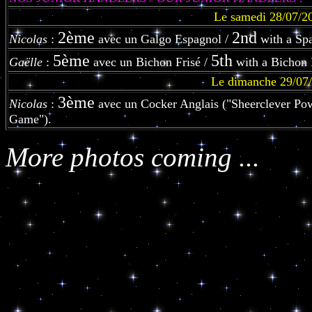
Le samedi 28/07/20
2ème
2nd
Nicolas
:
avec un Galgo Espagnol /
with a Sp
5ème
5th
Gaëlle
:
avec un Bichon Frisé /
with a Bichon 
Le dimanche 29/07/
3ème
Nicolas
:
avec un Cocker Anglais ("Sheerclever Po
Game").
More photos coming ...