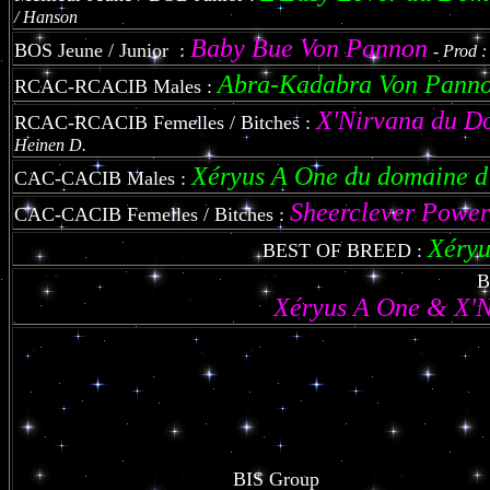
/ Hanson
Baby Bue Von Pannon
BOS Jeune / Junior :
- Prod 
Abra-Kadabra Von Pann
RCAC-RCACIB Males :
X'Nirvana du D
RCAC-RCACIB Femelles / Bitches :
Heinen D.
Xéryus A One du domaine d
CAC-CACIB Males :
Sheerclever Powe
CAC-CACIB Femelles / Bitches :
Xéryu
BEST OF BREED :
B
Xéryus A One & X'N
BIS Group