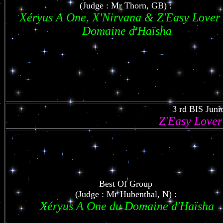
(Judge : Mr Thorn, GB) :
Xéryus A One, X'Nirvana & Z'Easy Lover
Domaine d'Haïsha
3 rd BIS Juni
Z'Easy Lover
Best Of Group
(Judge : Mr Hubenthal, N) :
Xéryus A One du Domaine d'Haïsha